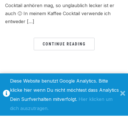
Cocktail anhören mag, so unglaublich lecker ist er
auch 🙂 In meinem Kaffee Cocktail verwende ich
entweder […]
CONTINUE READING
Diese Website benutzt Google Analytics. Bitte
klicke hier wenn Du nicht möchtest dass Analytics
IMPRESSUM / DISCLAIMER
DATENSCHUTZ
Dein Surfverhalten mitverfolgt.
Hier klicken um
dich auszutragen.
COPYRIGHT © 2019 LOWCARB-BACKREZEPTE.DE
— DESIGNED BY
WPZOOM