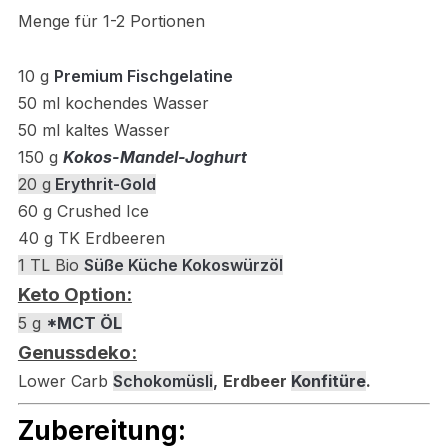
Menge für 1-2 Portionen
10
g
Premium Fischgelatine
50 ml kochendes Wasser
50 ml kaltes Wasser
15
0 g
Kokos-Mandel-Joghurt
20 g
Erythrit-Gold
60 g Crushed Ice
40 g TK Erdbeeren
1 TL Bio
Süße Küche Kokoswürzöl
Keto Option:
5 g
*MCT ÖL
Genussdeko:
Lower Carb
Schokomüsli
,
Erdbeer
Konfitüre
.
Zubereitung: