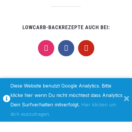
LOWCARB-BACKREZEPTE AUCH BEI:
instagram
facebook
pinterest
Diese Website benutzt Google Analytics. Bitte
klicke hier wenn Du nicht möchtest dass Analytics
IMPRESSUM / DISCLAIMER
DATENSCHUTZ
Dein Surfverhalten mitverfolgt.
Hier klicken um
dich auszutragen.
COPYRIGHT © 2019 LOWCARB-BACKREZEPTE.DE
— DESIGNED BY
WPZOOM