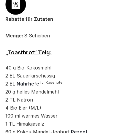
Rabatte für Zutaten
Menge:
8 Scheiben
„Toastbrot“ Teig:
40
g Bio-Kokosmehl
2 EL Sauerkirschessig
für Käsenöte
2 EL
Nährhefe
20
g helles Mandelmehl
2 TL Natron
4 Bio Eier (M/L)
100 ml warmes Wasser
1 TL Himalajasalz
60 g Kokos-Mandel-Joghurt
Rezept