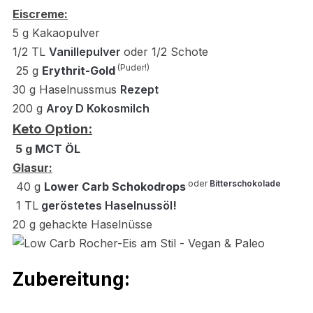
Eiscreme:
5
g Kakaopulver
1/2 TL
Vanillepulver
oder 1/2 Schote
(Puder!)
25 g
Erythrit-Gold
30 g Haselnussmus
Rezept
200 g
Aroy D Kokosmilch
Keto Option:
5 g
MCT ÖL
Glasur:
oder
Bitterschokolade
40 g
Lower Carb Schokodrops
1 TL
geröstetes Haselnussöl
!
20 g gehackte Haselnüsse
Zubereitung: