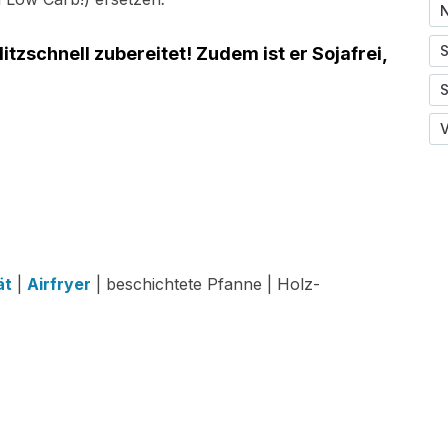
N
S
litzschnell zubereitet! Zudem ist er
Sojafrei,
V
ät
|
Airfryer
| beschichtete Pfanne | Holz-