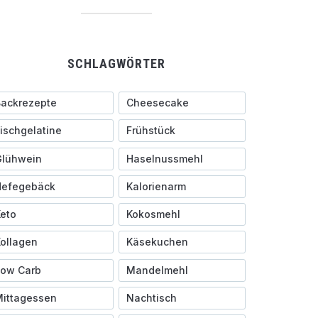
SCHLAGWÖRTER
ackrezepte
Cheesecake
ischgelatine
Frühstück
Glühwein
Haselnussmehl
Hefegebäck
Kalorienarm
eto
Kokosmehl
ollagen
Käsekuchen
Low Carb
Mandelmehl
ittagessen
Nachtisch