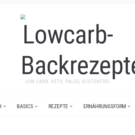
LOW CARB, KETO, PALEO, GLUTENFREI
H
BASICS
REZEPTE
ERNÄHRUNGSFORM