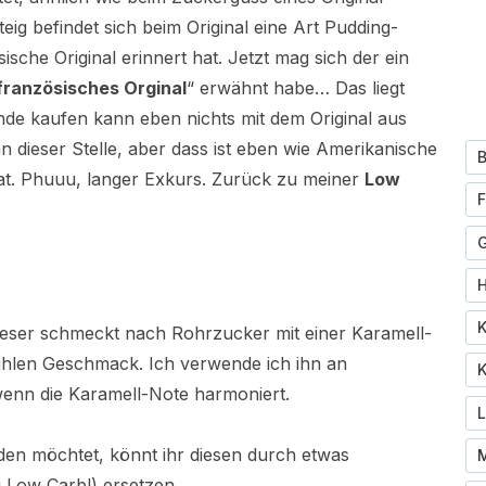
ig befindet sich beim Original eine Art Pudding-
sche Original erinnert hat. Jetzt mag sich der ein
französisches Orginal
“ erwähnt habe… Das liegt
nde kaufen kann eben nichts mit dem Original aus
n dieser Stelle, aber dass ist eben wie Amerikanische
B
 hat. Phuuu, langer Exkurs. Zurück zu meiner
Low
F
K
eser schmeckt nach Rohrzucker mit einer Karamell-
ühlen Geschmack. Ich verwende ich ihn an
K
enn die Karamell-Note harmoniert.
den möchtet, könnt ihr diesen durch etwas
M
i Low Carb!)
ersetzen
.