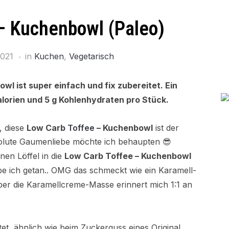
– Kuchenbowl (Paleo)
2021
in
Kuchen
,
Vegetarisch
wl ist super einfach und fix zubereitet. Ein
lorien und 5 g Kohlenhydraten pro Stück.
, diese
Low Carb
Toffee
– Kuchenbowl
ist der
olute Gaumenliebe möchte ich behaupten 😎
inen Löffel in die
Low Carb Toffee – Kuchenbowl
be ich getan.. OMG das schmeckt wie ein Karamell-
ber die Karamellcreme-Masse erinnert mich 1:1 an
tet, ähnlich wie beim Zuckerguss eines Original