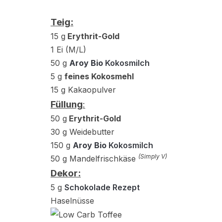
Teig:
15 g
Erythrit-Gold
1 Ei (M/L)
50 g
Aroy Bio
Kokosmilch
5 g
feines Kokosmehl
15 g Kakaopulver
Füllung
:
50 g
Erythrit-Gold
30 g Weidebutter
150 g
Aroy Bio
Kokosmilch
(Simply V)
50 g Mandelfrischkäse
Dekor:
5 g
Schokolade Rezept
Haselnüsse