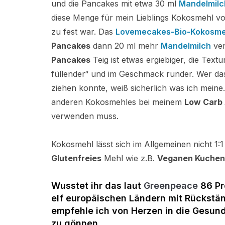
und die Pancakes mit etwa 30 ml
Mandelmilc
diese Menge für mein Lieblings Kokosmehl v
zu fest war. Das
Lovemecakes-Bio-Kokosme
Pancakes
dann 20 ml mehr
Mandelmilch
ver
Pancakes
Teig ist etwas ergiebiger, die Tex
füllender“ und im Geschmack runder. Wer da
ziehen konnte, weiß sicherlich was ich mein
anderen Kokosmehles bei meinem
Low Carb
verwenden muss.
Kokosmehl lässt sich im Allgemeinen nicht 1:
Glutenfreies
Mehl wie z.B.
Veganen Kuchen
Wusstet ihr das laut
Greenpeace
86 Pr
elf europäischen Ländern mit Rückstä
empfehle ich von Herzen in die Gesundh
zu gönnen.