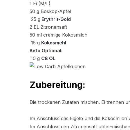
1 Ei (M/L)
50 g Boskop-Apfel
25 g
Erythrit-Gold
2 EL Zitronensaft
50 ml cremige Kokosmilch
15 g
Kokosmehl
Keto Optional:
10 g
C8 ÖL
Zubereitung:
Die trockenen Zutaten mischen. Ei trennen un
Im Anschluss das Eigelb und die Kokosmilch
Im Anschluss den Zitronensaft unter-mischen