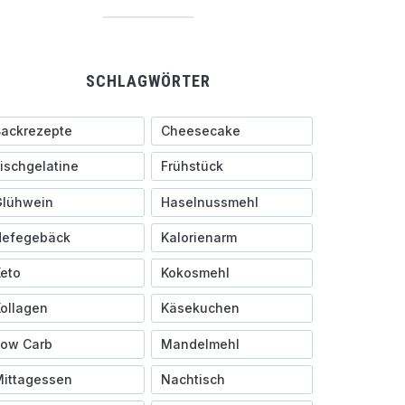
SCHLAGWÖRTER
ackrezepte
Cheesecake
ischgelatine
Frühstück
Glühwein
Haselnussmehl
Hefegebäck
Kalorienarm
eto
Kokosmehl
ollagen
Käsekuchen
Low Carb
Mandelmehl
ittagessen
Nachtisch