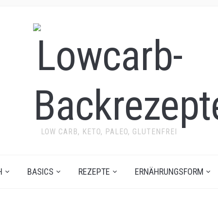
LOW CARB, KETO, PALEO, GLUTENFREI
H
BASICS
REZEPTE
ERNÄHRUNGSFORM